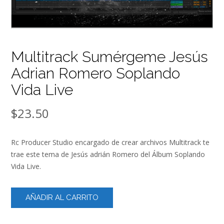
Multitrack Sumérgeme Jesús
Adrian Romero Soplando
Vida Live
$
23.50
Rc Producer Studio encargado de crear archivos Multitrack te
trae este tema de Jesús adrián Romero del Álbum Soplando
Vida Live.
Multitrack
AÑADIR AL CARRITO
Sumérgeme
Jesús
Adrian