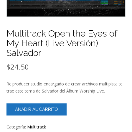
Multitrack Open the Eyes of
My Heart (Live Versión)
Salvador
$
24.50
Rc producer studio encargado de crear archivos multipista te
trae este tema de Salvador del Álbum Worship Live.
Multitrack
AÑADIR AL CARRITO
Open
the
Eyes
Categoría:
Multitrack
of