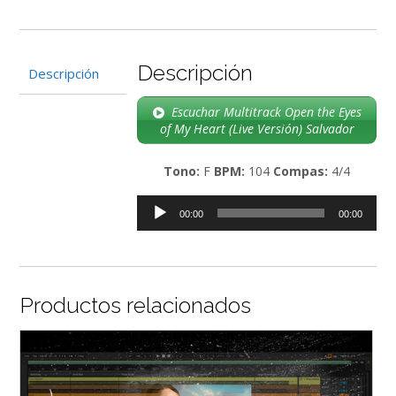
My
Heart
(Live
Descripción
Versión)
Descripción
Salvador
cantidad
Escuchar Multitrack Open the Eyes
of My Heart (Live Versión) Salvador
Tono:
F
BPM:
104
Compas:
4/4
Reproductor
00:00
00:00
de
audio
Productos relacionados