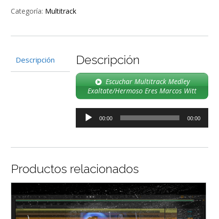
Eres
Categoría:
Multitrack
Marcos
Witt
cantidad
Descripción
Descripción
Escuchar Multitrack Medley
Exaltate/Hermoso Eres Marcos Witt
Reproductor
00:00
00:00
de
audio
Productos relacionados