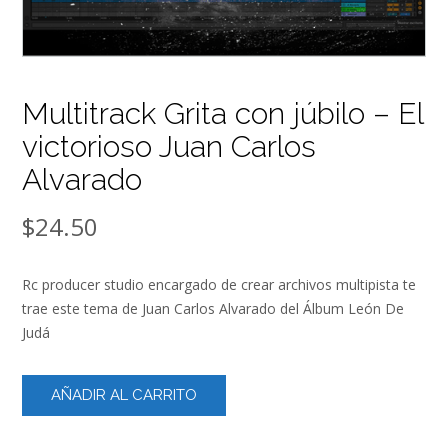
Multitrack Grita con júbilo – El
victorioso Juan Carlos
Alvarado
$
24.50
Rc producer studio encargado de crear archivos multipista te
trae este tema de Juan Carlos Alvarado del Álbum León De
Judá
Multitrack
AÑADIR AL CARRITO
Grita
con
júbilo