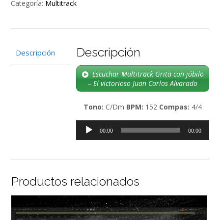
Categoría:
Multitrack
-
El
victorioso
Juan
Descripción
Carlos
Descripción
Alvarado
cantidad
Escuchar Multitrack Grita con júbilo
– El victorioso Juan Carlos Alvarado
Tono:
C/Dm
BPM:
152
Compas:
4/4
Reproductor
00:00
00:00
de
audio
Productos relacionados