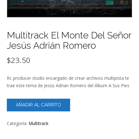
Multitrack El Monte Del Señor
Jesús Adrián Romero
$
23.50
Rc producer studio encargado de crear archivos multipista te
trae este tema de Jesús Adrian Romero del Álbum A Sus Pies
Multitrack
AÑADIR AL CARRITO
El
Monte
Del
Categoría:
Multitrack
Señor
Jesús