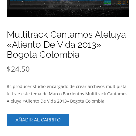
Multitrack Cantamos Aleluya
«Aliento De Vida 2013»
Bogota Colombia
$
24.50
Rc producer studio encargado de crear archivos multipista
te trae este tema de Marco Barrientos Multitrack Cantamos
Aleluya «Aliento De Vida 2013» Bogota Colombia
Multitrack
AÑADIR AL CARRITO
Cantamos
Aleluya
"Aliento